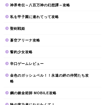
神界奇伝～八百万神の幻想譚～攻略
私を甲子園に連れてって攻略
聖剣戦姫
蒼空アリーナ攻略
誓約少女攻略
辛口ゲームレビュー
金色のガッシュベル！！永遠の絆の仲間たち攻
略
鋼の錬金術師 MOBILE攻略
陰の実力者になりたくて！