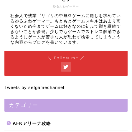
ゆるふわゲーマー
社会人で残業ゴリゴリの中無料ゲームに癒しを求めてい
るゆるふわゲーマー。もともとゲームスキルはあまり高
くないため今までゲームは好きなのに初歩で躓き継続で
きないことが多発。少しでもゲームでストレス解消でき
るようにゲームが苦手な人が思わず検索してしまうよう
な内容からブログを書いています。
＼ Follow me ／
Tweets by sefgamechannel
カテゴリー
AFKアリーナ攻略