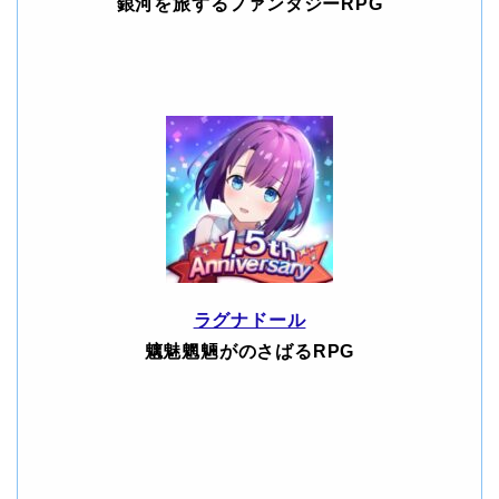
銀河を旅するファンタジーRPG
ラグナドール
魑魅魍魎がのさばるRPG