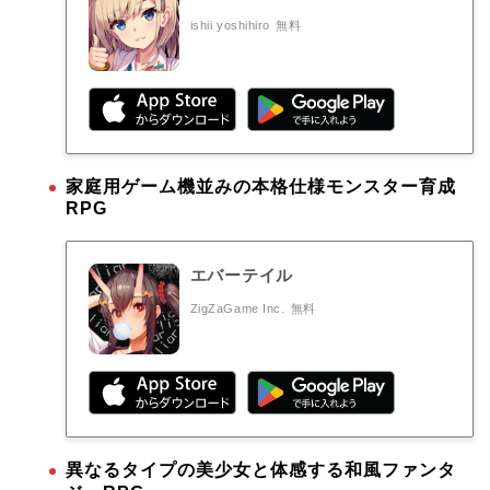
ishii yoshihiro
無料
家庭用ゲーム機並みの本格仕様モンスター育成
RPG
エバーテイル
ZigZaGame Inc.
無料
異なるタイプの美少女と体感する和風ファンタ