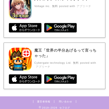
Voltage inc.
無料
posted with
アプリーチ
魔王「世界の半分あげるって言っち
ゃった」
Cybergate technology Ltd.
無料
posted with
アプリーチ
運営者情報
問い合わせ
2019–2026 セフログ