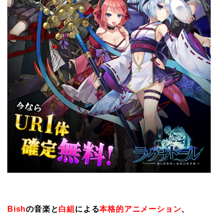
Bish
の音楽と
白組
による
本格的アニメーション
、