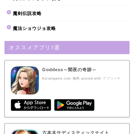
魔剣伝説攻略
魔法ショウジョ攻略
オススメアプリ3選
Goddess～闇夜の奇跡～
Koramgame.com
無料
posted with
アプリーチ
六本木サディスティックナイト