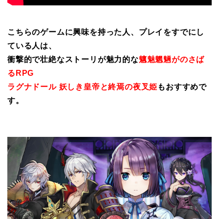
こちらのゲームに興味を持った人、プレイをすでにし
ている人は、
衝撃的で壮絶なストーリが魅力的な
魑魅魍魎がのさば
るRPG
ラグナドール 妖しき皇帝と終焉の夜叉姫
もおすすめで
す。