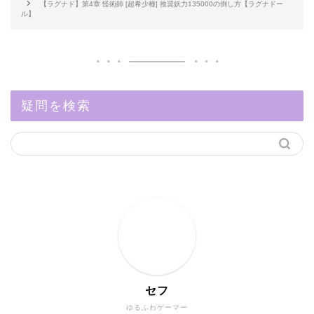
【ラグナド】第4章 怪術師 [超希少種] 推奨妖力135000の倒し方【ラグナドー
ル】
疑問を検索
セフ
ゆるふわゲーマー