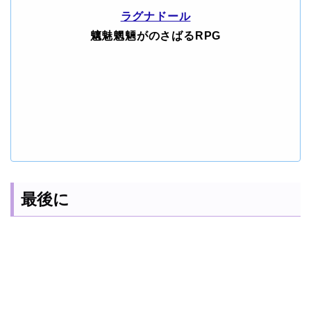
ラグナドール
魑魅魍魎がのさばるRPG
最後に