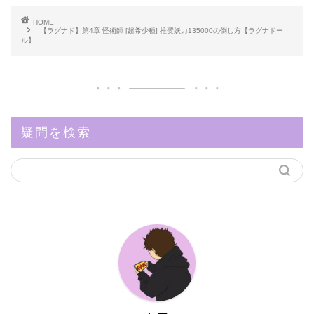
HOME
【ラグナド】第4章 怪術師 [超希少種] 推奨妖力135000の倒し方【ラグナドー
ル】
疑問を検索