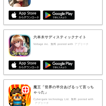
六本木サディスティックナイト
Voltage inc.
無料
posted with
アプリーチ
魔王「世界の半分あげるって言っち
ゃった」
Cybergate technology Ltd.
無料
posted with
アプリーチ