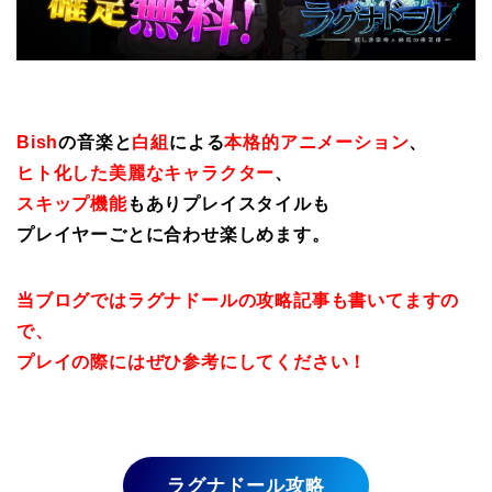
Bish
の音楽と
白組
による
本格的アニメーション
、
ヒト化した美麗なキャラクター
、
スキップ機能
もありプレイスタイルも
プレイヤーごとに合わせ楽しめます。
当ブログではラグナドールの攻略記事も書いてますの
で、
プレイの際にはぜひ参考にしてください！
ラグナドール攻略