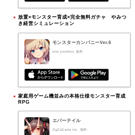
放置×モンスター育成×完全無料ガチャ やみつ
き経営シミュレーション
モンスターカンパニーVer.6
ishii yoshihiro
無料
家庭用ゲーム機並みの本格仕様モンスター育成
RPG
エバーテイル
ZigZaGame Inc.
無料