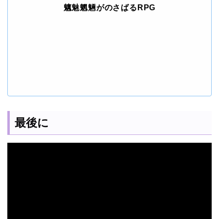
魑魅魍魎がのさばるRPG
最後に