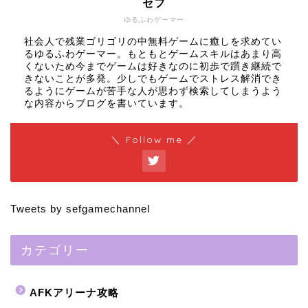
セフ
ゆるふわゲーマー
社会人で残業ゴリゴリの中無料ゲームに癒しを求めてい
るゆるふわゲーマー。もともとゲームスキルはあまり高
くないため今までゲームは好きなのに初歩で躓き継続で
きないことが多発。少しでもゲームでストレス解消でき
るようにゲームが苦手な人が思わず検索してしまうよう
な内容からブログを書いています。
＼ Follow me ／
Tweets by sefgamechannel
カテゴリー
AFKアリーナ攻略