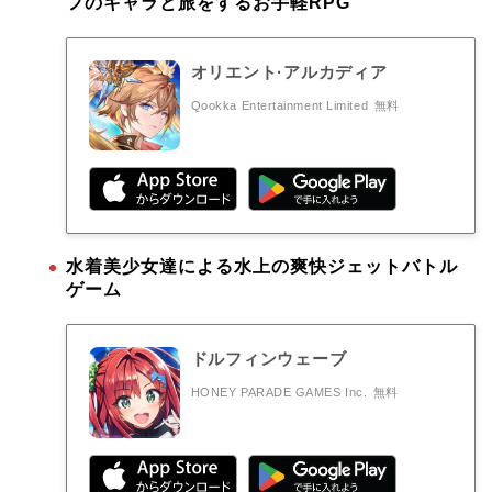
フのキャラと旅をするお手軽RPG
オリエント·アルカディア
Qookka Entertainment Limited
無料
水着美少女達による水上の爽快ジェットバトル
ゲーム
ドルフィンウェーブ
HONEY PARADE GAMES Inc.
無料