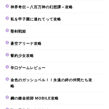
神界奇伝～八百万神の幻想譚～攻略
私を甲子園に連れてって攻略
聖剣戦姫
蒼空アリーナ攻略
誓約少女攻略
辛口ゲームレビュー
金色のガッシュベル！！永遠の絆の仲間たち攻
略
鋼の錬金術師 MOBILE攻略