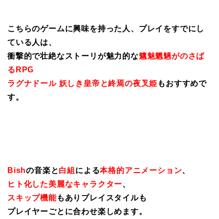
こちらのゲームに興味を持った人、プレイをすでにし
ている人は、
衝撃的で壮絶なストーリが魅力的な
魑魅魍魎がのさば
るRPG
ラグナドール 妖しき皇帝と終焉の夜叉姫
もおすすめで
す。
Bish
の音楽と
白組
による
本格的アニメーション
、
ヒト化した美麗なキャラクター
、
スキップ機能
もありプレイスタイルも
プレイヤーごとに合わせ楽しめます。