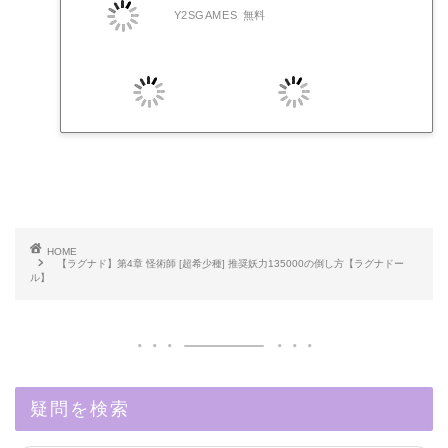
Y2SGAMES
無料
HOME
【ラグナド】第4章 怪術師 [超希少種] 推奨妖力135000の倒し方【ラグナドー
ル】
疑問を検索