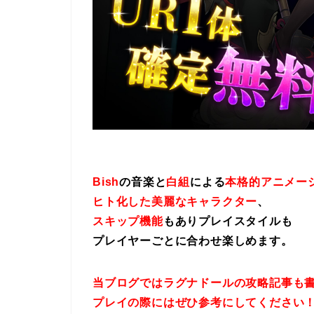
Bish
の音楽と
白組
による
本格的アニメー
ヒト化した美麗なキャラクター
、
スキップ機能
もありプレイスタイルも
プレイヤーごとに合わせ楽しめます。
当ブログではラグナドールの攻略記事も
プレイの際にはぜひ参考にしてください