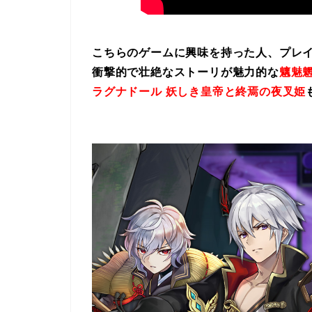
こちらのゲームに興味を持った人、プレ
衝撃的で壮絶なストーリが魅力的な
魑魅魍
ラグナドール 妖しき皇帝と終焉の夜叉姫