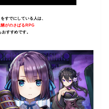
イをすでにしている人は、
魎がのさばるRPG
もおすすめです。