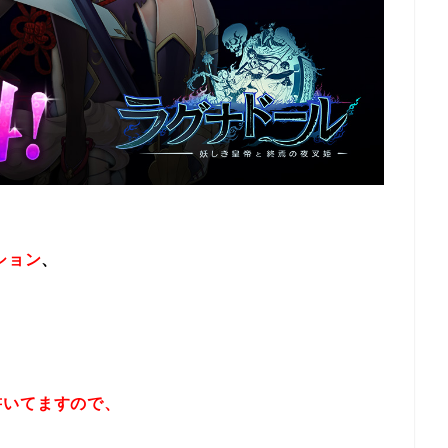
ション
、
書いてますので、
！