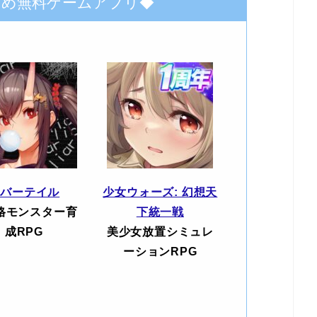
すめ無料ゲームアプリ◆
エバーテイル
少女ウォーズ: 幻想天
格モンスター育
下統一戦
成RPG
美少女放置シミュレ
ーションRPG