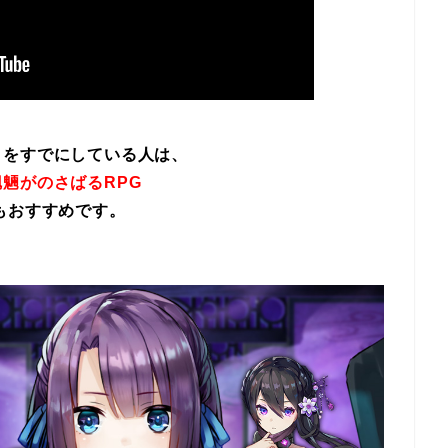
イをすでにしている人は、
魎がのさばるRPG
もおすすめです。