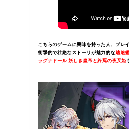
こちらのゲームに興味を持った人、プレ
衝撃的で壮絶なストーリが魅力的な
魑魅魍
ラグナドール 妖しき皇帝と終焉の夜叉姫