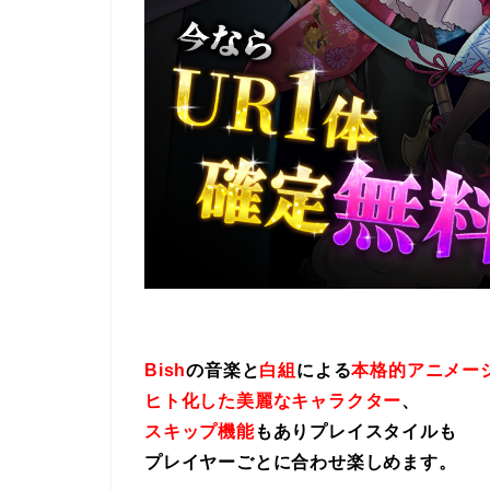
Bish
の音楽と
白組
による
本格的アニメー
ヒト化した美麗なキャラクター
、
スキップ機能
もありプレイスタイルも
プレイヤーごとに合わせ楽しめます。