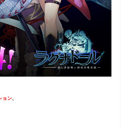
ション
、