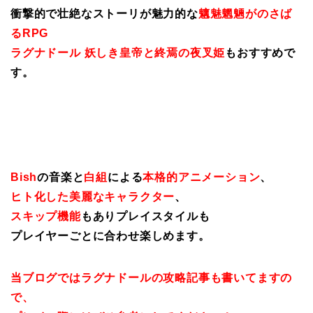
衝撃的で壮絶なストーリが魅力的な
魑魅魍魎がのさば
るRPG
ラグナドール 妖しき皇帝と終焉の夜叉姫
もおすすめで
す。
Bish
の音楽と
白組
による
本格的アニメーション
、
ヒト化した美麗なキャラクター
、
スキップ機能
もありプレイスタイルも
プレイヤーごとに合わせ楽しめます。
当ブログではラグナドールの攻略記事も書いてますの
で、