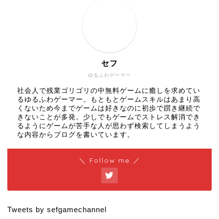
セフ
ゆるふわゲーマー
社会人で残業ゴリゴリの中無料ゲームに癒しを求めてい
るゆるふわゲーマー。もともとゲームスキルはあまり高
くないため今までゲームは好きなのに初歩で躓き継続で
きないことが多発。少しでもゲームでストレス解消でき
るようにゲームが苦手な人が思わず検索してしまうよう
な内容からブログを書いています。
＼ Follow me ／
Tweets by sefgamechannel