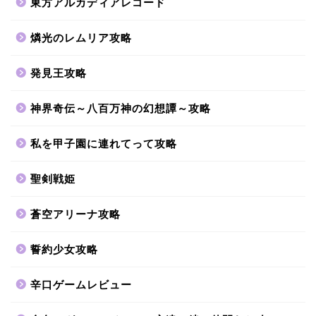
東方アルカディアレコード
燐光のレムリア攻略
発見王攻略
神界奇伝～八百万神の幻想譚～攻略
私を甲子園に連れてって攻略
聖剣戦姫
蒼空アリーナ攻略
誓約少女攻略
辛口ゲームレビュー