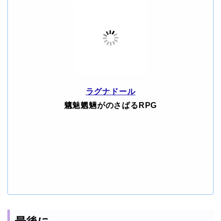
ラグナドール
魑魅魍魎がのさばるRPG