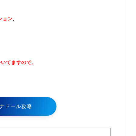
ション
、
書いてますので、
！
ナドール攻略