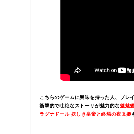
こちらのゲームに興味を持った人、プレ
衝撃的で壮絶なストーリが魅力的な
魑魅魍
ラグナドール 妖しき皇帝と終焉の夜叉姫