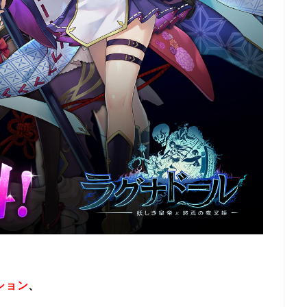
ション
、