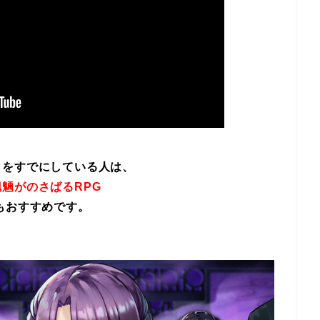
イをすでにしている人は、
魎がのさばるRPG
もおすすめです。