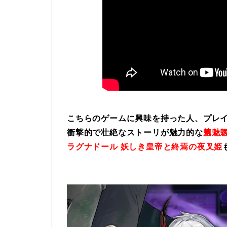
こちらのゲームに興味を持った人、プレ
衝撃的で壮絶なストーリが魅力的な
魑魅魍
ラグナドール 妖しき皇帝と終焉の夜叉姫