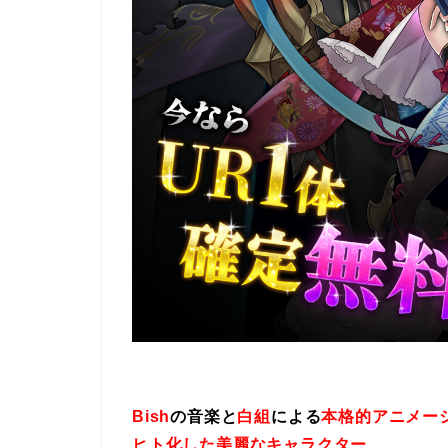
Bish
の音楽と
白組
による
本格的アニメー
ヒト化した美麗なキャラクター
、