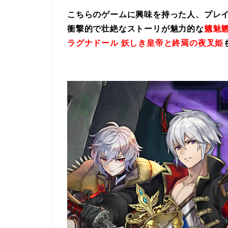
こちらのゲームに興味を持った人、プレ
衝撃的で壮絶なストーリが魅力的な
魑魅魍
ラグナドール 妖しき皇帝と終焉の夜叉姫