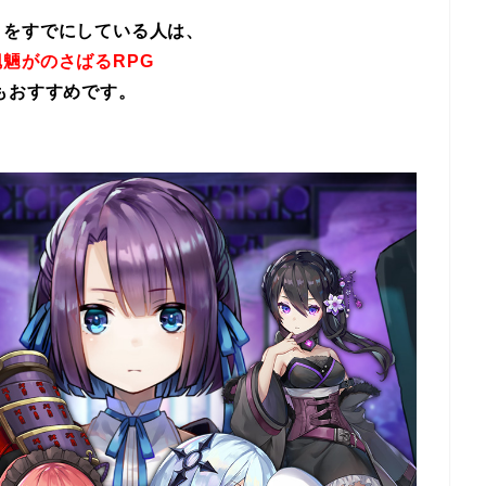
イをすでにしている人は、
魎がのさばるRPG
もおすすめです。