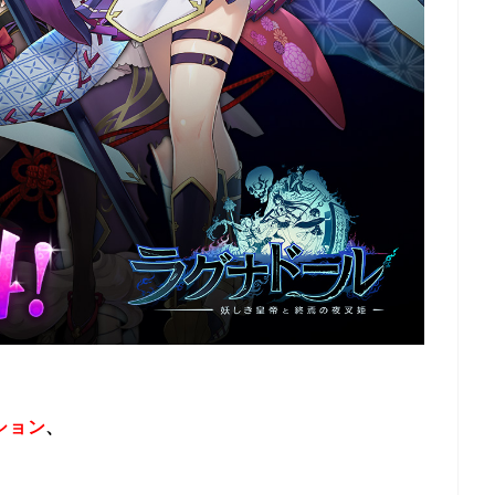
ション
、