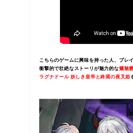
こちらのゲームに興味を持った人、プレ
衝撃的で壮絶なストーリが魅力的な
魑魅魍
ラグナドール 妖しき皇帝と終焉の夜叉姫