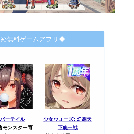
すめ無料ゲームアプリ◆
エバーテイル
少女ウォーズ: 幻想天
格モンスター育
下統一戦