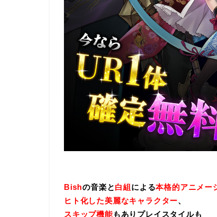
Bish
の音楽と
白組
による
本格的アニメー
ヒト化した美麗なキャラクター
、
スキップ機能
もありプレイスタイルも