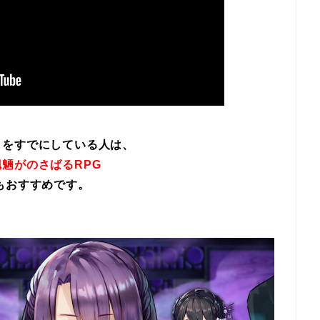
イをすでにしている人は、
魎がのさばるRPG
もおすすめです。