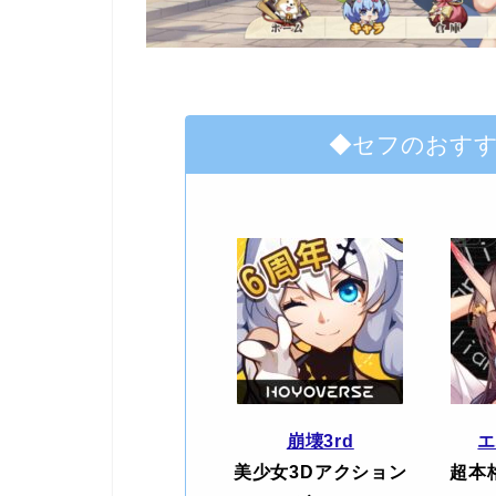
◆セフのおす
崩壊3rd
美少女3Dアクション
超本