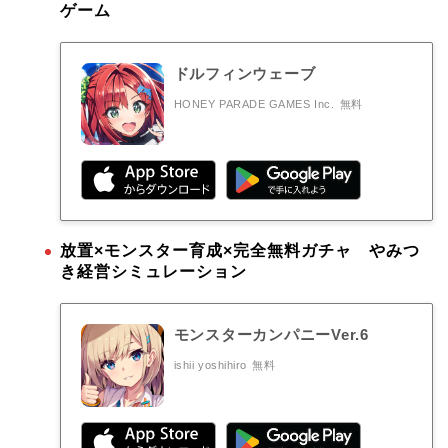
ゲーム
ドルフィンウェーブ
HONEY PARADE GAMES Inc.
無料
放置×モンスター育成×完全無料ガチャ やみつ
き経営シミュレーション
モンスターカンパニーVer.6
ishii yoshihiro
無料