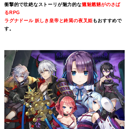
衝撃的で壮絶なストーリが魅力的な
魑魅魍魎がのさば
るRPG
ラグナドール 妖しき皇帝と終焉の夜叉姫
もおすすめで
す。