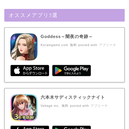
オススメアプリ3選
Goddess～闇夜の奇跡～
Koramgame.com
無料
posted with
アプリーチ
六本木サディスティックナイト
Voltage inc.
無料
posted with
アプリーチ