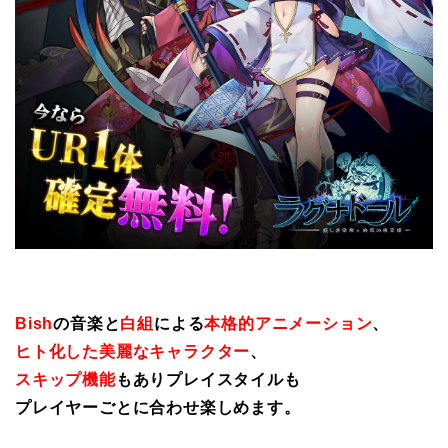
Bish
の音楽と
白組
による
本格的アニメーション
、
ヒト化した美麗なキャラクター
、
スキップ機能
もありプレイスタイルも
プレイヤーごとに合わせ楽しめます。