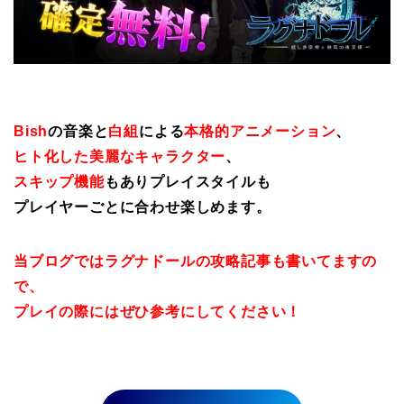
Bish
の音楽と
白組
による
本格的アニメーション
、
ヒト化した美麗なキャラクター
、
スキップ機能
もありプレイスタイルも
プレイヤーごとに合わせ楽しめます。
当ブログではラグナドールの攻略記事も書いてますの
で、
プレイの際にはぜひ参考にしてください！