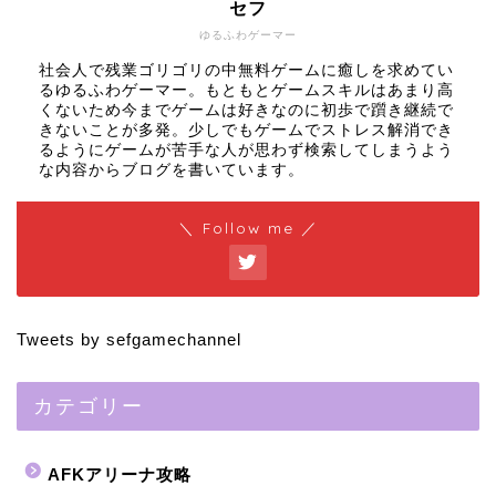
セフ
ゆるふわゲーマー
社会人で残業ゴリゴリの中無料ゲームに癒しを求めてい
るゆるふわゲーマー。もともとゲームスキルはあまり高
くないため今までゲームは好きなのに初歩で躓き継続で
きないことが多発。少しでもゲームでストレス解消でき
るようにゲームが苦手な人が思わず検索してしまうよう
な内容からブログを書いています。
＼ Follow me ／
Tweets by sefgamechannel
カテゴリー
AFKアリーナ攻略