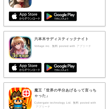
六本木サディスティックナイト
Voltage inc.
無料
posted with
アプリーチ
魔王「世界の半分あげるって言っち
ゃった」
Cybergate technology Ltd.
無料
posted with
アプリーチ