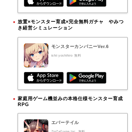
放置×モンスター育成×完全無料ガチャ やみつ
き経営シミュレーション
モンスターカンパニーVer.6
ishii yoshihiro
無料
家庭用ゲーム機並みの本格仕様モンスター育成
RPG
エバーテイル
ZigZaGame Inc.
無料