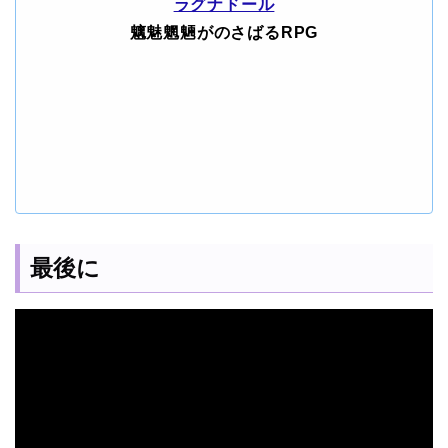
ラグナドール
魑魅魍魎がのさばるRPG
最後に