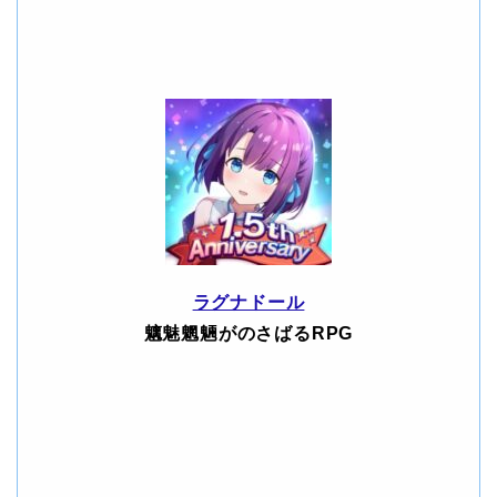
ラグナドール
魑魅魍魎がのさばるRPG