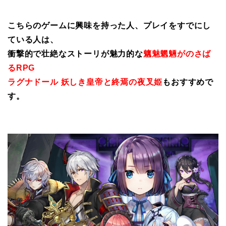
こちらのゲームに興味を持った人、プレイをすでにし
ている人は、
衝撃的で壮絶なストーリが魅力的な
魑魅魍魎がのさば
るRPG
ラグナドール 妖しき皇帝と終焉の夜叉姫
もおすすめで
す。