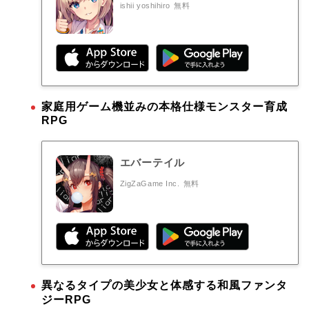
ishii yoshihiro
無料
家庭用ゲーム機並みの本格仕様モンスター育成
RPG
エバーテイル
ZigZaGame Inc.
無料
異なるタイプの美少女と体感する和風ファンタ
ジーRPG