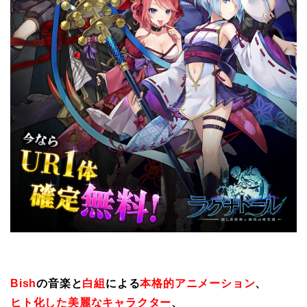
Bish
の音楽と
白組
による
本格的アニメーション
、
ヒト化した美麗なキャラクター
、