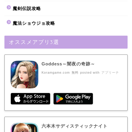
魔剣伝説攻略
魔法ショウジョ攻略
オススメアプリ3選
Goddess～闇夜の奇跡～
Koramgame.com
無料
posted with
アプリーチ
六本木サディスティックナイト