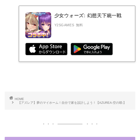
少女ウォーズ: 幻想天下統一戦
Y2SGAMES
無料
HOME
【アズレア】夢のマイホーム！自分で家を設計しよう！【AZUREA-空の唄-】