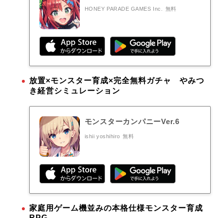
HONEY PARADE GAMES Inc.
無料
放置×モンスター育成×完全無料ガチャ やみつ
き経営シミュレーション
モンスターカンパニーVer.6
ishii yoshihiro
無料
家庭用ゲーム機並みの本格仕様モンスター育成
RPG