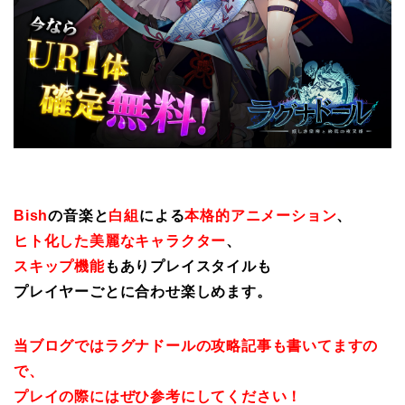
Bish
の音楽と
白組
による
本格的アニメーション
、
ヒト化した美麗なキャラクター
、
スキップ機能
もありプレイスタイルも
プレイヤーごとに合わせ楽しめます。
当ブログではラグナドールの攻略記事も書いてますの
で、
プレイの際にはぜひ参考にしてください！