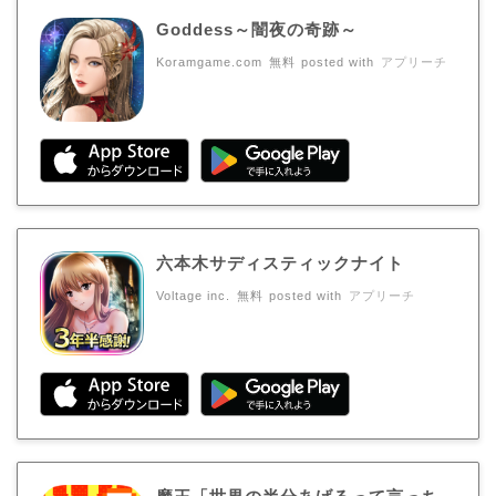
Goddess～闇夜の奇跡～
Koramgame.com
無料
posted with
アプリーチ
六本木サディスティックナイト
Voltage inc.
無料
posted with
アプリーチ