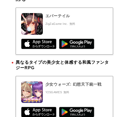
エバーテイル
ZigZaGame Inc.
無料
異なるタイプの美少女と体感する和風ファンタ
ジーRPG
少女ウォーズ: 幻想天下統一戦
Y2SGAMES
無料