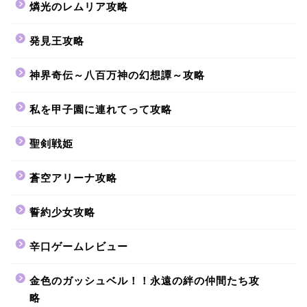
燐光のレムリア攻略
発見王攻略
神界奇伝～八百万神の幻想譚～攻略
私を甲子園に連れてって攻略
聖剣戦姫
蒼空アリーナ攻略
誓約少女攻略
辛口ゲームレビュー
金色のガッシュベル！！永遠の絆の仲間たち攻
略