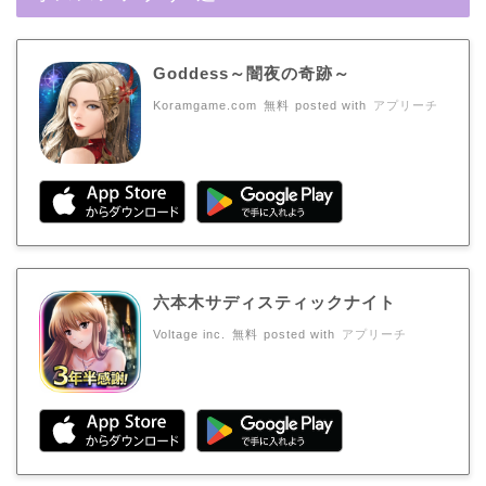
Goddess～闇夜の奇跡～
Koramgame.com
無料
posted with
アプリーチ
六本木サディスティックナイト
Voltage inc.
無料
posted with
アプリーチ