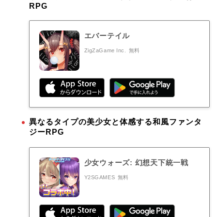
RPG
エバーテイル
ZigZaGame Inc.
無料
異なるタイプの美少女と体感する和風ファンタ
ジーRPG
少女ウォーズ: 幻想天下統一戦
Y2SGAMES
無料