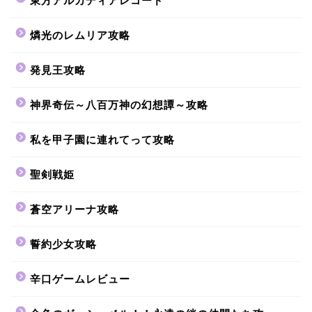
東方アルカディアレコード
燐光のレムリア攻略
発見王攻略
神界奇伝～八百万神の幻想譚～攻略
私を甲子園に連れてって攻略
聖剣戦姫
蒼空アリーナ攻略
誓約少女攻略
辛口ゲームレビュー