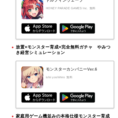
ドルフィンウェーブ
HONEY PARADE GAMES Inc.
無料
放置×モンスター育成×完全無料ガチャ やみつ
き経営シミュレーション
モンスターカンパニーVer.6
ishii yoshihiro
無料
家庭用ゲーム機並みの本格仕様モンスター育成