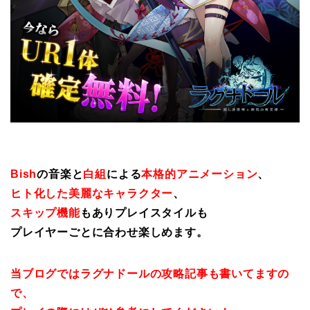
Bish
の音楽と
白組
による
本格的アニメーション
、
ヒト化した美麗なキャラクター
、
スキップ機能
もありプレイスタイルも
プレイヤーごとに合わせ楽しめます。
当ブログではラグナドールの攻略記事も書いてますの
で、