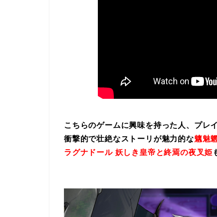
こちらのゲームに興味を持った人、プレ
衝撃的で壮絶なストーリが魅力的な
魑魅魍
ラグナドール 妖しき皇帝と終焉の夜叉姫