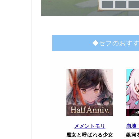
◆セフのおす
メメントモリ
崩壊
魔女と呼ばれる少女
銀河