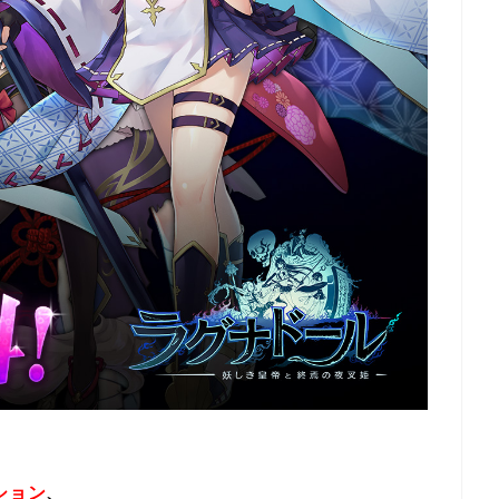
ション
、