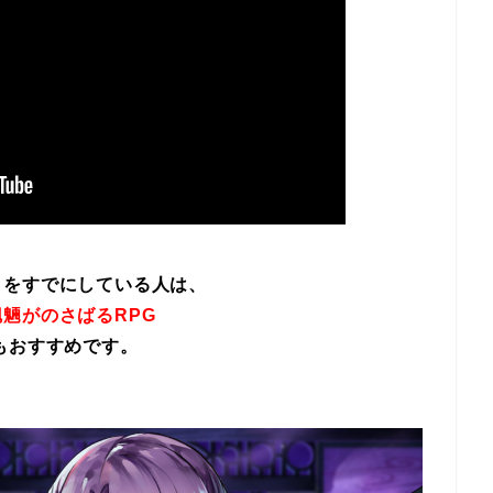
イをすでにしている人は、
魎がのさばるRPG
もおすすめです。