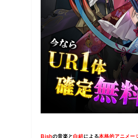
Bish
の音楽と
白組
による
本格的アニメー