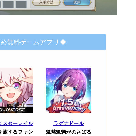
すめ無料ゲームアプリ◆
：スターレイル
ラグナドール
を旅するファン
魑魅魍魎がのさばる