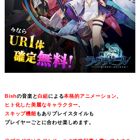
Bish
の音楽と
白組
による
本格的アニメーション
、
ヒト化した美麗なキャラクター
、
スキップ機能
もありプレイスタイルも
プレイヤーごとに合わせ楽しめます。