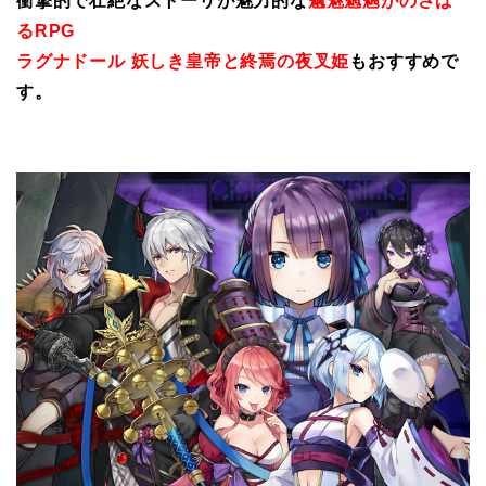
衝撃的で壮絶なストーリが魅力的な
魑魅魍魎がのさば
るRPG
ラグナドール 妖しき皇帝と終焉の夜叉姫
もおすすめで
す。