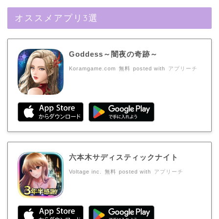
オススメアプリ3選
Goddess～闇夜の奇跡～
Koramgame.com
無料
posted with
アプリーチ
六本木サディスティックナイト
Voltage inc.
無料
posted with
アプリーチ