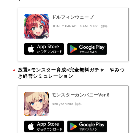
ドルフィンウェーブ
HONEY PARADE GAMES Inc.
無料
放置×モンスター育成×完全無料ガチャ やみつ
き経営シミュレーション
モンスターカンパニーVer.6
ishii yoshihiro
無料