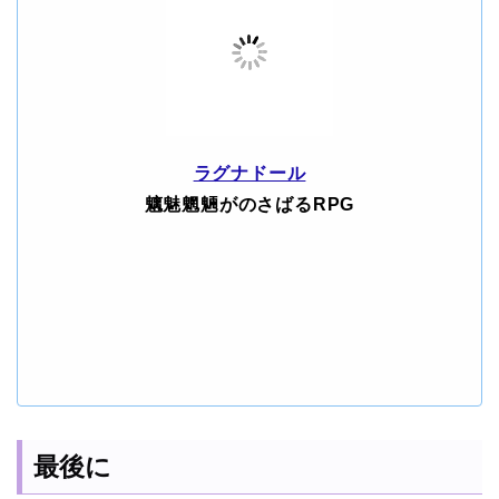
ラグナドール
魑魅魍魎がのさばるRPG
最後に