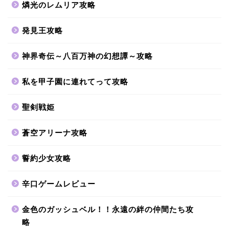
燐光のレムリア攻略
発見王攻略
神界奇伝～八百万神の幻想譚～攻略
私を甲子園に連れてって攻略
聖剣戦姫
蒼空アリーナ攻略
誓約少女攻略
辛口ゲームレビュー
金色のガッシュベル！！永遠の絆の仲間たち攻
略