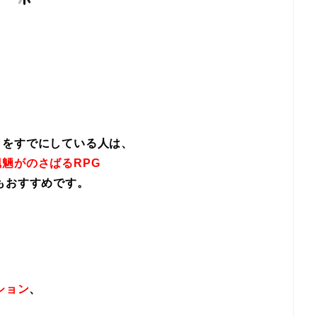
イをすでにしている人は、
魎がのさばるRPG
もおすすめです。
ション
、