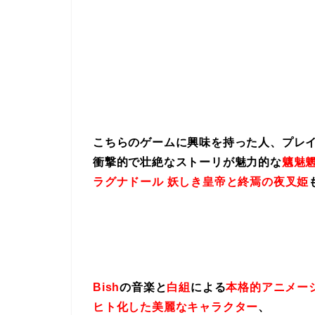
こちらのゲームに興味を持った人、プレ
衝撃的で壮絶なストーリが魅力的な
魑魅魍
ラグナドール 妖しき皇帝と終焉の夜叉姫
Bish
の音楽と
白組
による
本格的アニメー
ヒト化した美麗なキャラクター
、