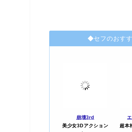
◆セフのおす
崩壊3rd
美少女3Dアクション
超本