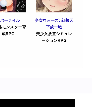
エバーテイル
少女ウォーズ: 幻想天
格モンスター育
下統一戦
成RPG
美少女放置シミュレ
ーションRPG