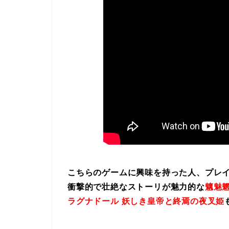
こちらのゲームに興味を持った人、プレ
衝撃的で壮絶なストーリが魅力的な
魑魅魍
ラグナドール 妖しき皇帝と終焉の夜叉姫