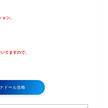
ション
、
書いてますので、
！
ナドール攻略