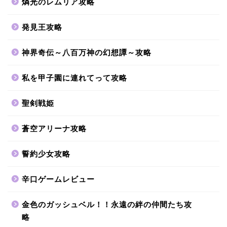
燐光のレムリア攻略
発見王攻略
神界奇伝～八百万神の幻想譚～攻略
私を甲子園に連れてって攻略
聖剣戦姫
蒼空アリーナ攻略
誓約少女攻略
辛口ゲームレビュー
金色のガッシュベル！！永遠の絆の仲間たち攻
略