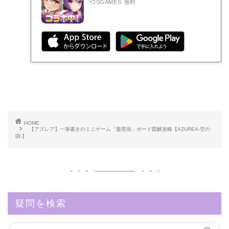
Y2SGAMES
無料
HOME
【アズレア】一筆書きのミニゲーム「盤星痕」ボード図解攻略【AZUREA-空の
唄-】
疑問を検索