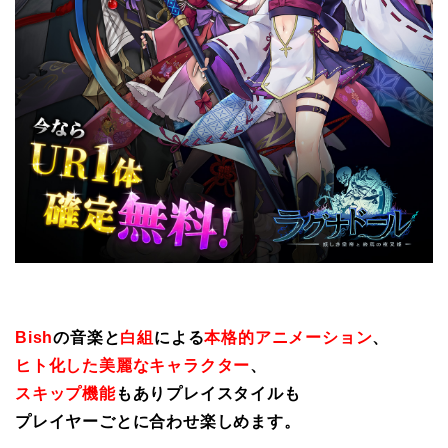
Bish
の音楽と
白組
による
本格的アニメーション
、
ヒト化した美麗なキャラクター
、
スキップ機能
もありプレイスタイルも
プレイヤーごとに合わせ楽しめます。