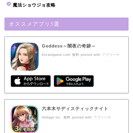
魔法ショウジョ攻略
オススメアプリ3選
Goddess～闇夜の奇跡～
Koramgame.com
無料
posted with
アプリーチ
六本木サディスティックナイト
Voltage inc.
無料
posted with
アプリーチ