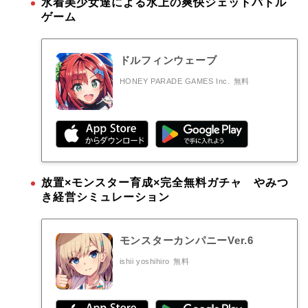
水着美少女達による水上の爽快ジェットバトル
ゲーム
ドルフィンウェーブ
HONEY PARADE GAMES Inc.
無料
放置×モンスター育成×完全無料ガチャ やみつ
き経営シミュレーション
モンスターカンパニーVer.6
ishii yoshihiro
無料