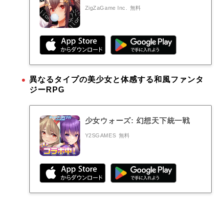
ZigZaGame Inc.
無料
異なるタイプの美少女と体感する和風ファンタ
ジーRPG
少女ウォーズ: 幻想天下統一戦
Y2SGAMES
無料