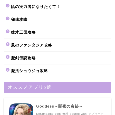
陰の実力者になりたくて！
雀魂攻略
雄才三国攻略
風のファンタジア攻略
魔剣伝説攻略
魔法ショウジョ攻略
オススメアプリ3選
Goddess～闇夜の奇跡～
Koramgame.com
無料
posted with
アプリーチ