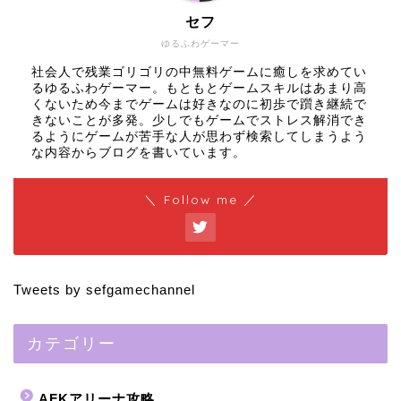
セフ
ゆるふわゲーマー
社会人で残業ゴリゴリの中無料ゲームに癒しを求めてい
るゆるふわゲーマー。もともとゲームスキルはあまり高
くないため今までゲームは好きなのに初歩で躓き継続で
きないことが多発。少しでもゲームでストレス解消でき
るようにゲームが苦手な人が思わず検索してしまうよう
な内容からブログを書いています。
＼ Follow me ／
Tweets by sefgamechannel
カテゴリー
AFKアリーナ攻略