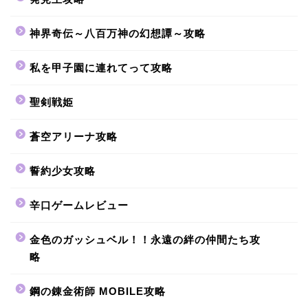
神界奇伝～八百万神の幻想譚～攻略
私を甲子園に連れてって攻略
聖剣戦姫
蒼空アリーナ攻略
誓約少女攻略
辛口ゲームレビュー
金色のガッシュベル！！永遠の絆の仲間たち攻
略
鋼の錬金術師 MOBILE攻略