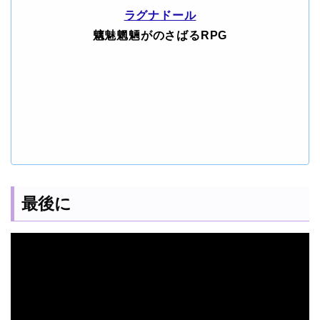
ラグナドール
魑魅魍魎がのさばるRPG
最後に