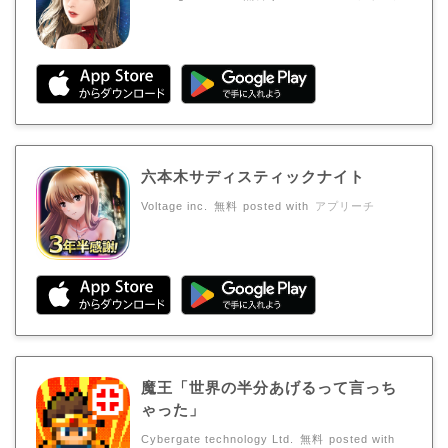
六本木サディスティックナイト
Voltage inc.
無料
posted with
アプリーチ
魔王「世界の半分あげるって言っち
ゃった」
Cybergate technology Ltd.
無料
posted with