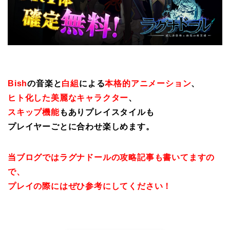
Bish
の音楽と
白組
による
本格的アニメーション
、
ヒト化した美麗なキャラクター
、
スキップ機能
もありプレイスタイルも
プレイヤーごとに合わせ楽しめます。
当ブログではラグナドールの攻略記事も書いてますの
で、
プレイの際にはぜひ参考にしてください！