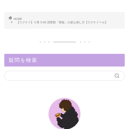
HOME
【ラグナド】５章 5-95 四聖獣「青龍」の楽な倒し方【ラグナドール】
疑問を検索