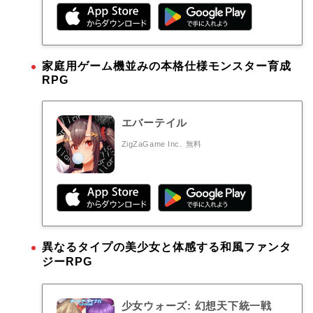
家庭用ゲーム機並みの本格仕様モンスター育成
RPG
エバーテイル
ZigZaGame Inc.
無料
異なるタイプの美少女と体感する和風ファンタ
ジーRPG
少女ウォーズ: 幻想天下統一戦