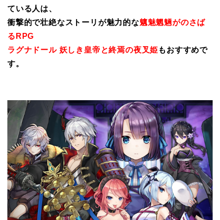
ている人は、
衝撃的で壮絶なストーリが魅力的な
魑魅魍魎がのさば
るRPG
ラグナドール 妖しき皇帝と終焉の夜叉姫
もおすすめで
す。