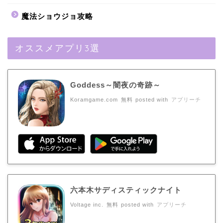
魔法ショウジョ攻略
オススメアプリ3選
Goddess～闇夜の奇跡～
Koramgame.com
無料
posted with
アプリーチ
六本木サディスティックナイト
Voltage inc.
無料
posted with
アプリーチ