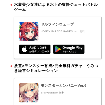
水着美少女達による水上の爽快ジェットバトル
ゲーム
ドルフィンウェーブ
HONEY PARADE GAMES Inc.
無料
放置×モンスター育成×完全無料ガチャ やみつ
き経営シミュレーション
モンスターカンパニーVer.6
ishii yoshihiro
無料