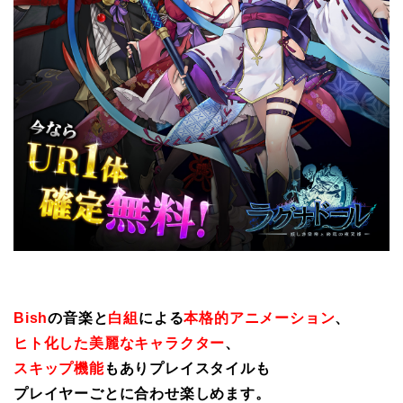
Bish
の音楽と
白組
による
本格的アニメーション
、
ヒト化した美麗なキャラクター
、
スキップ機能
もありプレイスタイルも
プレイヤーごとに合わせ楽しめます。