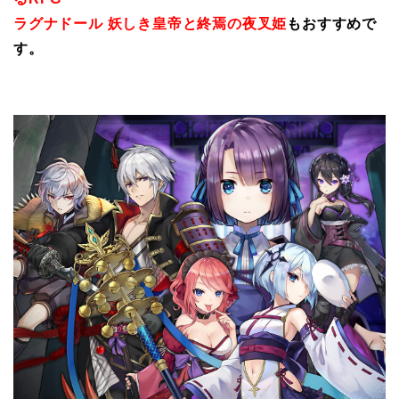
ラグナドール 妖しき皇帝と終焉の夜叉姫
もおすすめで
す。