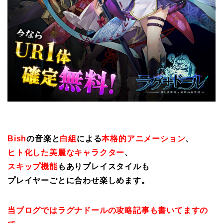
Bish
の音楽と
白組
による
本格的アニメーション
、
ヒト化した美麗なキャラクター
、
スキップ機能
もありプレイスタイルも
プレイヤーごとに合わせ楽しめます。
当ブログではラグナドールの攻略記事も書いてますの