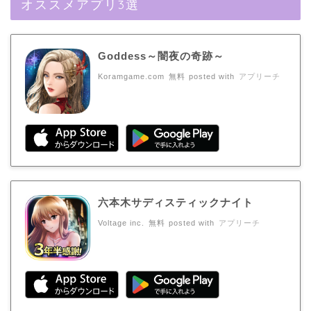
オススメアプリ3選
Goddess～闇夜の奇跡～
Koramgame.com
無料
posted with
アプリーチ
六本木サディスティックナイト
Voltage inc.
無料
posted with
アプリーチ