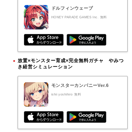
ドルフィンウェーブ
HONEY PARADE GAMES Inc.
無料
放置×モンスター育成×完全無料ガチャ やみつ
き経営シミュレーション
モンスターカンパニーVer.6
ishii yoshihiro
無料