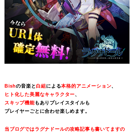
Bish
の音楽と
白組
による
本格的アニメーション
、
ヒト化した美麗なキャラクター
、
スキップ機能
もありプレイスタイルも
プレイヤーごとに合わせ楽しめます。
当ブログではラグナドールの攻略記事も書いてますの