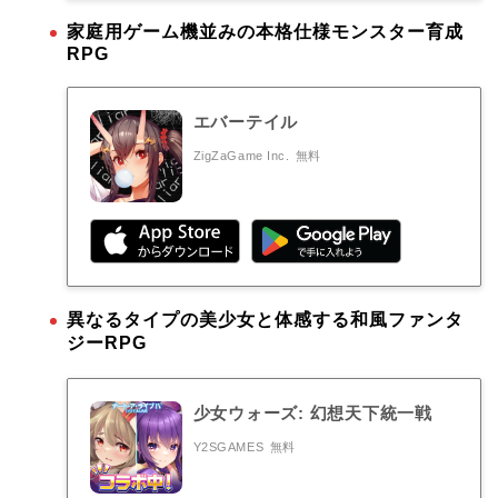
家庭用ゲーム機並みの本格仕様モンスター育成
RPG
エバーテイル
ZigZaGame Inc.
無料
異なるタイプの美少女と体感する和風ファンタ
ジーRPG
少女ウォーズ: 幻想天下統一戦
Y2SGAMES
無料