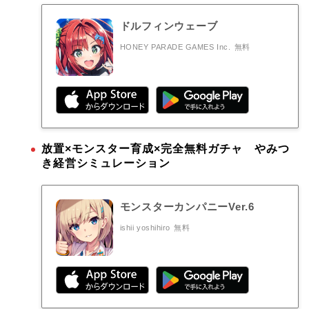
ドルフィンウェーブ
HONEY PARADE GAMES Inc.
無料
放置×モンスター育成×完全無料ガチャ やみつ
き経営シミュレーション
モンスターカンパニーVer.6
ishii yoshihiro
無料