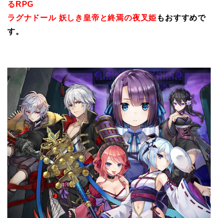
るRPG
ラグナドール 妖しき皇帝と終焉の夜叉姫
もおすすめで
す。