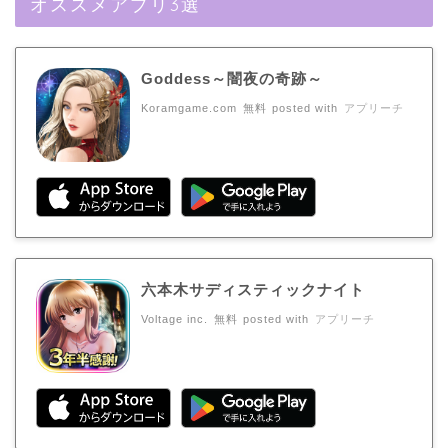
オススメアプリ3選
Goddess～闇夜の奇跡～
Koramgame.com
無料
posted with
アプリーチ
六本木サディスティックナイト
Voltage inc.
無料
posted with
アプリーチ