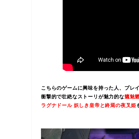
こちらのゲームに興味を持った人、プレ
衝撃的で壮絶なストーリが魅力的な
魑魅魍
ラグナドール 妖しき皇帝と終焉の夜叉姫