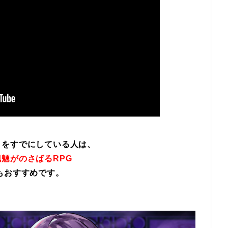
イをすでにしている人は、
魎がのさばるRPG
もおすすめです。