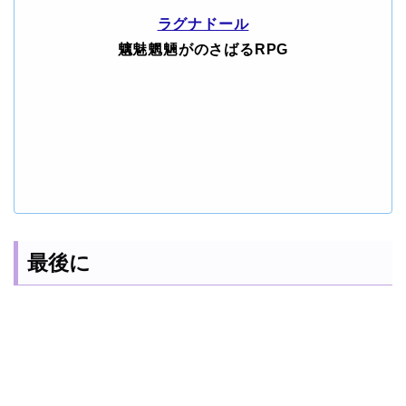
ラグナドール
魑魅魍魎がのさばるRPG
最後に