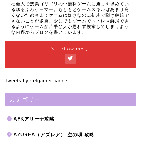
社会人で残業ゴリゴリの中無料ゲームに癒しを求めてい
るゆるふわゲーマー。もともとゲームスキルはあまり高
くないため今までゲームは好きなのに初歩で躓き継続で
きないことが多発。少しでもゲームでストレス解消でき
るようにゲームが苦手な人が思わず検索してしまうよう
な内容からブログを書いています。
＼ Follow me ／
Tweets by sefgamechannel
カテゴリー
AFKアリーナ攻略
AZUREA（アズレア）-空の唄-攻略