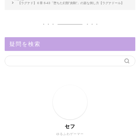
【ラグナド】６章 6-43「堕ちた幻獣”炎駒”」の楽な倒し方【ラグナドール】
疑問を検索
セフ
ゆるふわゲーマー