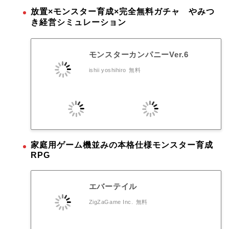
放置×モンスター育成×完全無料ガチャ やみつ
き経営シミュレーション
モンスターカンパニーVer.6
ishii yoshihiro
無料
家庭用ゲーム機並みの本格仕様モンスター育成
RPG
エバーテイル
ZigZaGame Inc.
無料