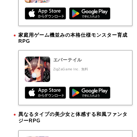
家庭用ゲーム機並みの本格仕様モンスター育成
RPG
エバーテイル
ZigZaGame Inc.
無料
異なるタイプの美少女と体感する和風ファンタ
ジーRPG