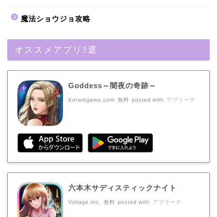
魔法ショウジョ攻略
オススメアプリ3選
Goddess～闇夜の奇跡～
Koramgame.com
無料
posted with
アプリーチ
六本木サディスティックナイト
Voltage inc.
無料
posted with
アプリーチ