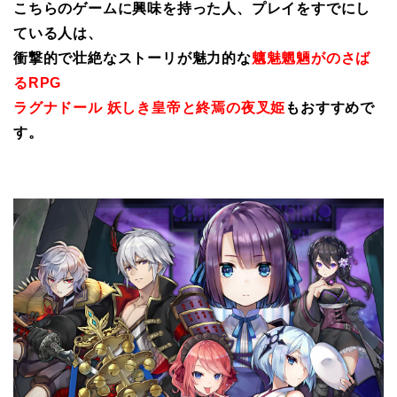
こちらのゲームに興味を持った人、プレイをすでにし
ている人は、
衝撃的で壮絶なストーリが魅力的な
魑魅魍魎がのさば
るRPG
ラグナドール 妖しき皇帝と終焉の夜叉姫
もおすすめで
す。