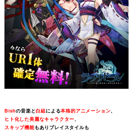
Bish
の音楽と
白組
による
本格的アニメーション
、
ヒト化した美麗なキャラクター
、
スキップ機能
もありプレイスタイルも