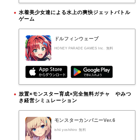
水着美少女達による水上の爽快ジェットバトル
ゲーム
ドルフィンウェーブ
HONEY PARADE GAMES Inc.
無料
放置×モンスター育成×完全無料ガチャ やみつ
き経営シミュレーション
モンスターカンパニーVer.6
ishii yoshihiro
無料