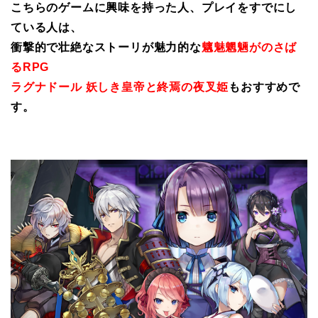
こちらのゲームに興味を持った人、プレイをすでにし
ている人は、
衝撃的で壮絶なストーリが魅力的な
魑魅魍魎がのさば
るRPG
ラグナドール 妖しき皇帝と終焉の夜叉姫
もおすすめで
す。