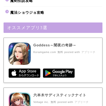
魔剣伝説攻略
魔法ショウジョ攻略
オススメアプリ3選
Goddess～闇夜の奇跡～
Koramgame.com
無料
posted with
アプリーチ
六本木サディスティックナイト
Voltage inc.
無料
posted with
アプリーチ