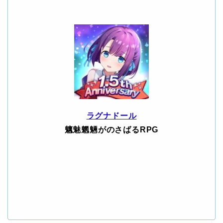
ラグナドール
魑魅魍魎がのさばるRPG