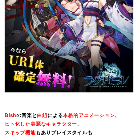
Bish
の音楽と
白組
による
本格的アニメーション
、
ヒト化した美麗なキャラクター
、
スキップ機能
もありプレイスタイルも