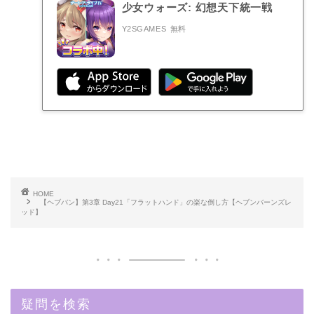
少女ウォーズ: 幻想天下統一戦
Y2SGAMES
無料
HOME
【ヘブバン】第3章 Day21「フラットハンド」の楽な倒し方【ヘブンバーンズレ
ッド】
疑問を検索