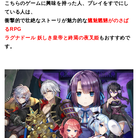
こちらのゲームに興味を持った人、プレイをすでにし
ている人は、
衝撃的で壮絶なストーリが魅力的な
魑魅魍魎がのさば
るRPG
ラグナドール 妖しき皇帝と終焉の夜叉姫
もおすすめで
す。