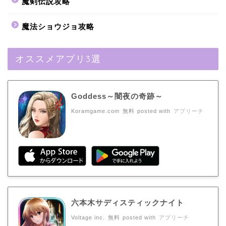
魔剣伝説攻略
魔法ショウジョ攻略
オススメアプリ3選
Goddess～闇夜の奇跡～
Koramgame.com
無料
posted with
アプリーチ
六本木サディスティックナイト
Voltage inc.
無料
posted with
アプリーチ