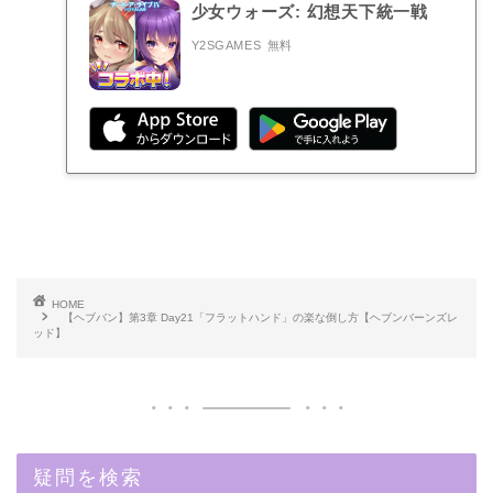
少女ウォーズ: 幻想天下統一戦
Y2SGAMES
無料
HOME
【ヘブバン】第3章 Day21「フラットハンド」の楽な倒し方【ヘブンバーンズレ
ッド】
疑問を検索