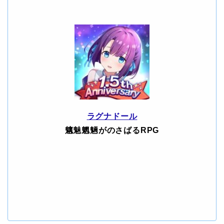
ラグナドール
魑魅魍魎がのさばるRPG