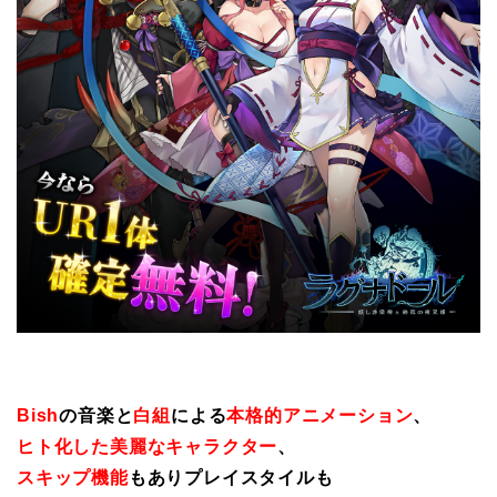
Bish
の音楽と
白組
による
本格的アニメーション
、
ヒト化した美麗なキャラクター
、
スキップ機能
もありプレイスタイルも