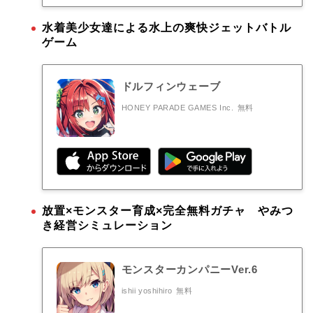
水着美少女達による水上の爽快ジェットバトル
ゲーム
ドルフィンウェーブ
HONEY PARADE GAMES Inc.
無料
放置×モンスター育成×完全無料ガチャ やみつ
き経営シミュレーション
モンスターカンパニーVer.6
ishii yoshihiro
無料