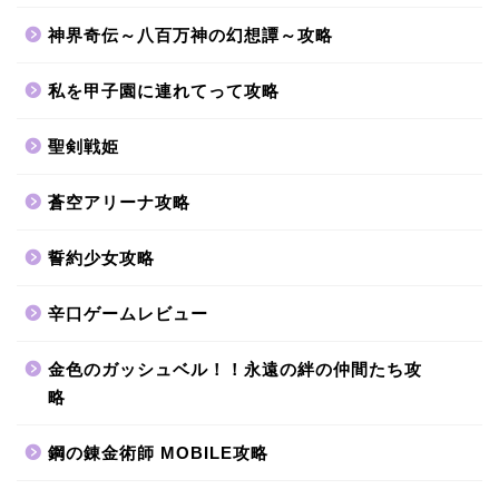
神界奇伝～八百万神の幻想譚～攻略
私を甲子園に連れてって攻略
聖剣戦姫
蒼空アリーナ攻略
誓約少女攻略
辛口ゲームレビュー
金色のガッシュベル！！永遠の絆の仲間たち攻
略
鋼の錬金術師 MOBILE攻略