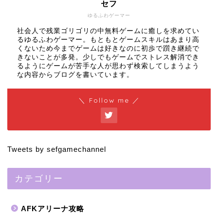
セフ
ゆるふわゲーマー
社会人で残業ゴリゴリの中無料ゲームに癒しを求めてい
るゆるふわゲーマー。もともとゲームスキルはあまり高
くないため今までゲームは好きなのに初歩で躓き継続で
きないことが多発。少しでもゲームでストレス解消でき
るようにゲームが苦手な人が思わず検索してしまうよう
な内容からブログを書いています。
＼ Follow me ／
Tweets by sefgamechannel
カテゴリー
AFKアリーナ攻略