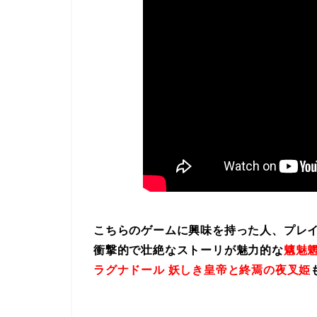
こちらのゲームに興味を持った人、プレ
衝撃的で壮絶なストーリが魅力的な
魑魅魍
ラグナドール 妖しき皇帝と終焉の夜叉姫