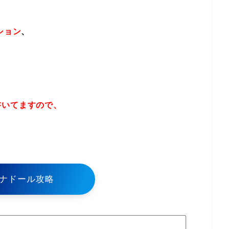
ション
、
書いてますので、
！
ナドール攻略