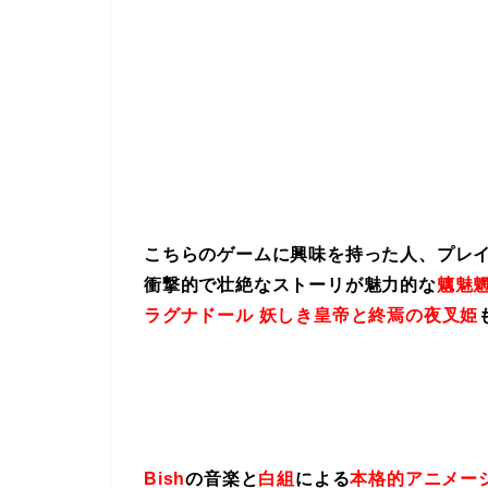
こちらのゲームに興味を持った人、プレ
衝撃的で壮絶なストーリが魅力的な
魑魅魍
ラグナドール 妖しき皇帝と終焉の夜叉姫
Bish
の音楽と
白組
による
本格的アニメー