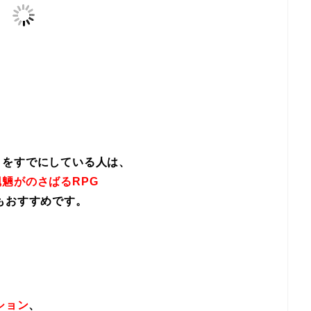
イをすでにしている人は、
魎がのさばるRPG
もおすすめです。
ション
、