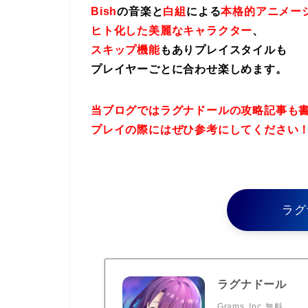
Bish
の音楽と
白組
による
本格的アニメー
ヒト化した美麗なキャラクター
、
スキップ機能
もありプレイスタイルも
プレイヤーごとに合わせ楽しめます。
当ブログではラグナドールの攻略記事も
プレイの際にはぜひ参考にしてください
ラグ
ラグナドール
Grams, Inc
無料