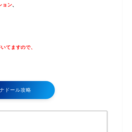
ション
、
書いてますので、
！
ナドール攻略