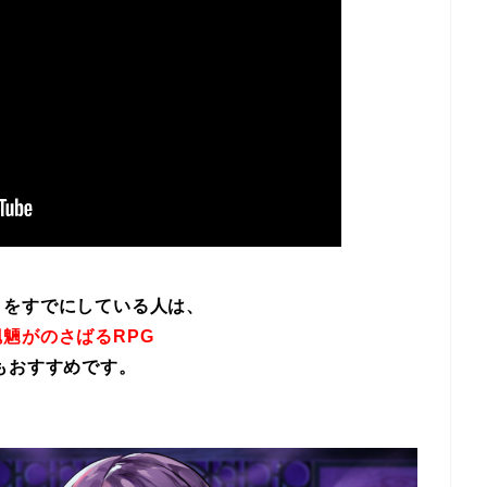
イをすでにしている人は、
魎がのさばるRPG
もおすすめです。