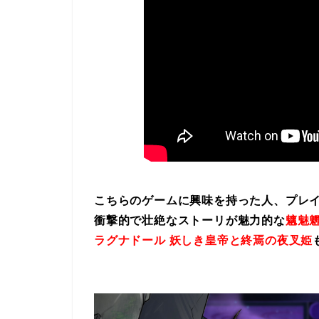
こちらのゲームに興味を持った人、プレ
衝撃的で壮絶なストーリが魅力的な
魑魅魍
ラグナドール 妖しき皇帝と終焉の夜叉姫