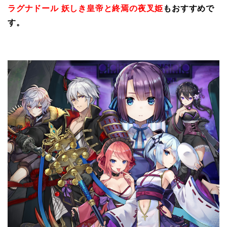
ラグナドール 妖しき皇帝と終焉の夜叉姫
もおすすめで
す。