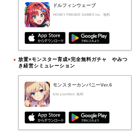
ドルフィンウェーブ
HONEY PARADE GAMES Inc.
無料
放置×モンスター育成×完全無料ガチャ やみつ
き経営シミュレーション
モンスターカンパニーVer.6
ishii yoshihiro
無料