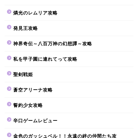
燐光のレムリア攻略
発見王攻略
神界奇伝～八百万神の幻想譚～攻略
私を甲子園に連れてって攻略
聖剣戦姫
蒼空アリーナ攻略
誓約少女攻略
辛口ゲームレビュー
金色のガッシュベル！！永遠の絆の仲間たち攻