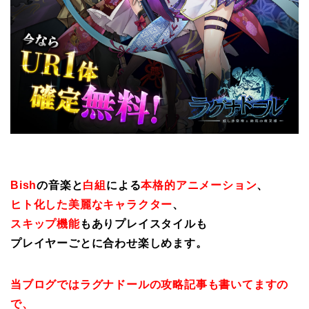
Bish
の音楽と
白組
による
本格的アニメーション
、
ヒト化した美麗なキャラクター
、
スキップ機能
もありプレイスタイルも
プレイヤーごとに合わせ楽しめます。
当ブログではラグナドールの攻略記事も書いてますの
で、