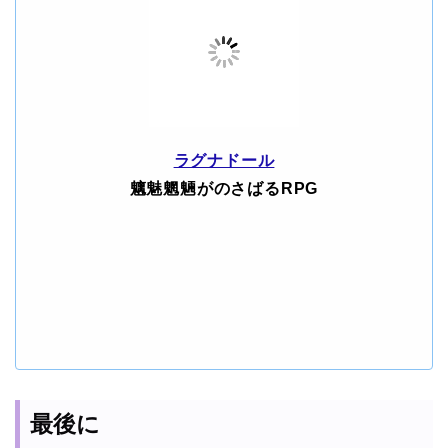
ラグナドール
魑魅魍魎がのさばるRPG
最後に