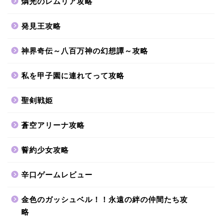
燐光のレムリア攻略
発見王攻略
神界奇伝～八百万神の幻想譚～攻略
私を甲子園に連れてって攻略
聖剣戦姫
蒼空アリーナ攻略
誓約少女攻略
辛口ゲームレビュー
金色のガッシュベル！！永遠の絆の仲間たち攻
略