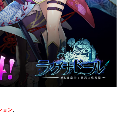
ション
、