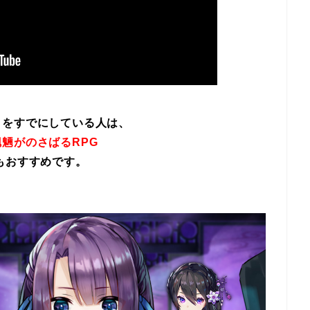
イをすでにしている人は、
魎がのさばるRPG
もおすすめです。