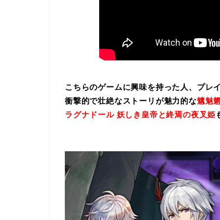
こちらのゲームに興味を持った人、プレ
衝撃的で壮絶なストーリが魅力的な
魑魅魍
ラグナドール 妖しき皇帝と終焉の夜叉姫