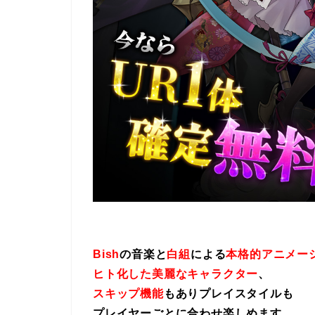
Bish
の音楽と
白組
による
本格的アニメー
ヒト化した美麗なキャラクター
、
スキップ機能
もありプレイスタイルも
プレイヤーごとに合わせ楽しめます。