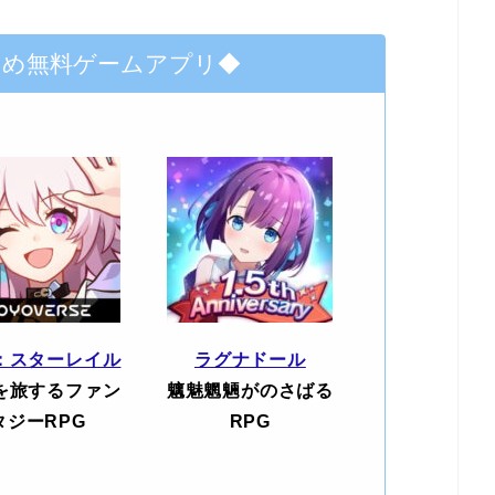
すめ無料ゲームアプリ◆
：スターレイル
ラグナドール
を旅するファン
魑魅魍魎がのさばる
タジーRPG
RPG