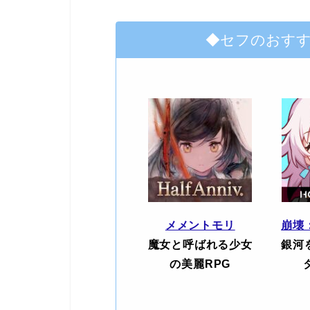
◆セフのおす
メメントモリ
崩壊
魔女と呼ばれる少女
銀河
の美麗RPG