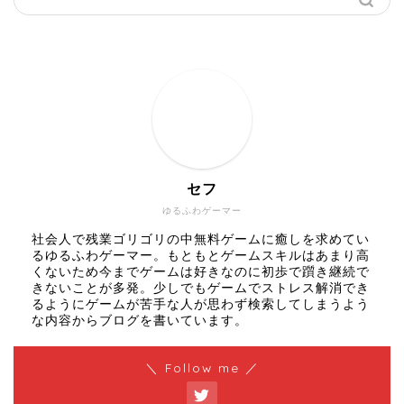
セフ
ゆるふわゲーマー
社会人で残業ゴリゴリの中無料ゲームに癒しを求めてい
るゆるふわゲーマー。もともとゲームスキルはあまり高
くないため今までゲームは好きなのに初歩で躓き継続で
きないことが多発。少しでもゲームでストレス解消でき
るようにゲームが苦手な人が思わず検索してしまうよう
な内容からブログを書いています。
＼ Follow me ／