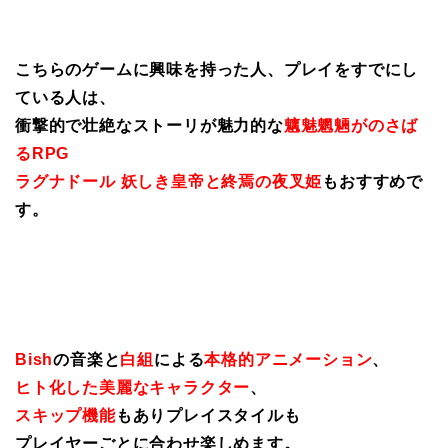
こちらのゲームに興味を持った人、プレイをすでにし
ている人は、
衝撃的で壮絶なストーリが魅力的な
魑魅魍魎がのさば
るRPG
ラグナドール 妖しき皇帝と終焉の夜叉姫
もおすすめで
す。
Bish
の音楽と
白組
による
本格的アニメーション
、
ヒト化した美麗なキャラクター
、
スキップ機能
もありプレイスタイルも
プレイヤーごとに合わせ楽しめます。