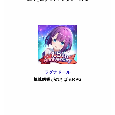
ラグナドール
魑魅魍魎がのさばるRPG