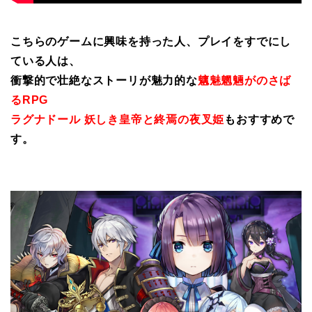
こちらのゲームに興味を持った人、プレイをすでにし
ている人は、
衝撃的で壮絶なストーリが魅力的な
魑魅魍魎がのさば
るRPG
ラグナドール 妖しき皇帝と終焉の夜叉姫
もおすすめで
す。