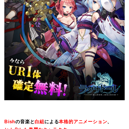
Bish
の音楽と
白組
による
本格的アニメーション
、