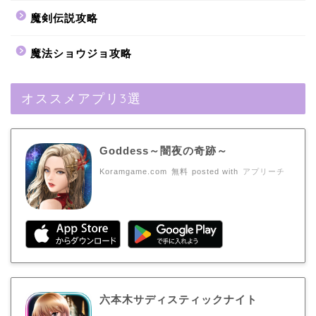
魔剣伝説攻略
魔法ショウジョ攻略
オススメアプリ3選
Goddess～闇夜の奇跡～
Koramgame.com
無料
posted with
アプリーチ
六本木サディスティックナイト