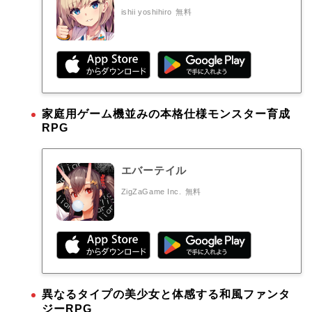
ishii yoshihiro
無料
家庭用ゲーム機並みの本格仕様モンスター育成
RPG
エバーテイル
ZigZaGame Inc.
無料
異なるタイプの美少女と体感する和風ファンタ
ジーRPG