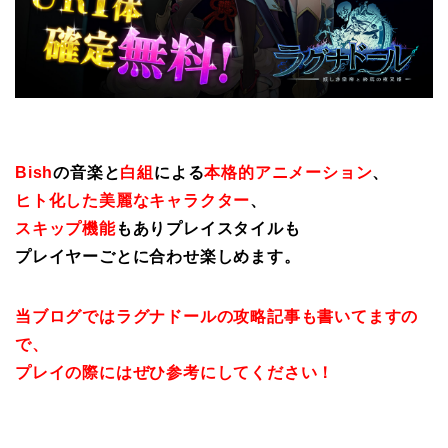
Bish
の音楽と
白組
による
本格的アニメーション
、
ヒト化した美麗なキャラクター
、
スキップ機能
もありプレイスタイルも
プレイヤーごとに合わせ楽しめます。
当ブログではラグナドールの攻略記事も書いてますの
で、
プレイの際にはぜひ参考にしてください！