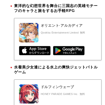
東洋的な幻想世界を舞台に三国志の英雄モチー
フのキャラと旅をするお手軽RPG
オリエント·アルカディア
Qookka Entertainment Limited
無料
水着美少女達による水上の爽快ジェットバトル
ゲーム
ドルフィンウェーブ
HONEY PARADE GAMES Inc.
無料