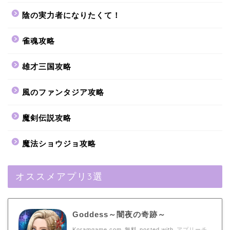
陰の実力者になりたくて！
雀魂攻略
雄才三国攻略
風のファンタジア攻略
魔剣伝説攻略
魔法ショウジョ攻略
オススメアプリ3選
Goddess～闇夜の奇跡～
Koramgame.com
無料
posted with
アプリーチ