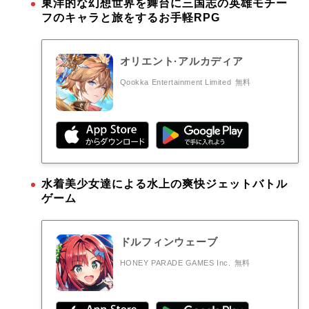
東洋的な幻想世界を舞台に三国志の英雄モチー
フのキャラと旅をするお手軽RPG
オリエント·アルカディア
Qookka Entertainment Limited
無料
水着美少女達による水上の爽快ジェットバトル
ゲーム
ドルフィンウェーブ
HONEY PARADE GAMES Inc.
無料