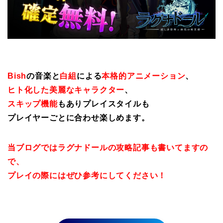
Bish
の音楽と
白組
による
本格的アニメーション
、
ヒト化した美麗なキャラクター
、
スキップ機能
もありプレイスタイルも
プレイヤーごとに合わせ楽しめます。
当ブログではラグナドールの攻略記事も書いてますの
で、
プレイの際にはぜひ参考にしてください！