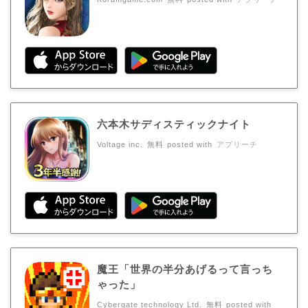
六本木サディスティックナイト
Voltage inc.
無料
posted with
アプリーチ
魔王「世界の半分あげるって言っち
ゃった」
Cybergate technology Ltd.
無料
posted with