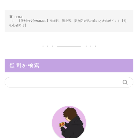
HOME
【勝利の女神:NIKKE】殲滅戦、阻止戦、拠点防衛戦の違いと攻略ポイント【超
初心者向け】
疑問を検索