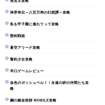
発見王攻略
神界奇伝～八百万神の幻想譚～攻略
私を甲子園に連れてって攻略
聖剣戦姫
蒼空アリーナ攻略
誓約少女攻略
辛口ゲームレビュー
金色のガッシュベル！！永遠の絆の仲間たち攻
略
鋼の錬金術師 MOBILE攻略