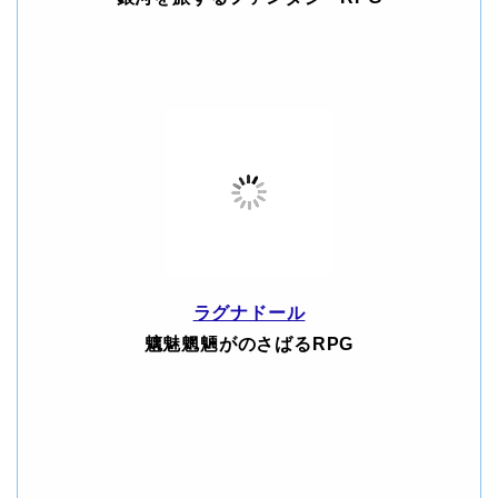
ラグナドール
魑魅魍魎がのさばるRPG