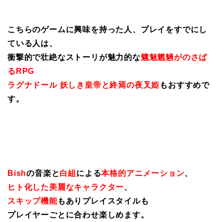
こちらのゲームに興味を持った人、プレイをすでにし
ている人は、
衝撃的で壮絶なストーリが魅力的な
魑魅魍魎がのさば
るRPG
ラグナドール 妖しき皇帝と終焉の夜叉姫
もおすすめで
す。
Bish
の音楽と
白組
による
本格的アニメーション
、
ヒト化した美麗なキャラクター
、
スキップ機能
もありプレイスタイルも
プレイヤーごとに合わせ楽しめます。