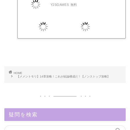
Y2SGAMES
無料
HOME
【メメントモリ】14章攻略！これが結論構成だ！【ノンストップ攻略】
疑問を検索