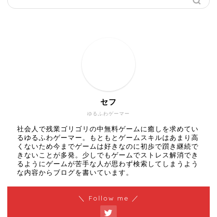
セフ
ゆるふわゲーマー
社会人で残業ゴリゴリの中無料ゲームに癒しを求めてい
るゆるふわゲーマー。もともとゲームスキルはあまり高
くないため今までゲームは好きなのに初歩で躓き継続で
きないことが多発。少しでもゲームでストレス解消でき
るようにゲームが苦手な人が思わず検索してしまうよう
な内容からブログを書いています。
＼ Follow me ／