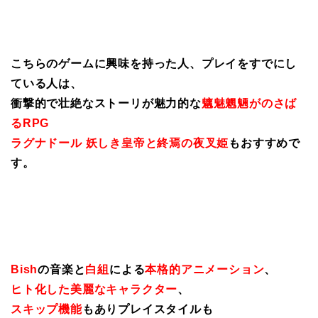
こちらのゲームに興味を持った人、プレイをすでにし
ている人は、
衝撃的で壮絶なストーリが魅力的な
魑魅魍魎がのさば
るRPG
ラグナドール 妖しき皇帝と終焉の夜叉姫
もおすすめで
す。
Bish
の音楽と
白組
による
本格的アニメーション
、
ヒト化した美麗なキャラクター
、
スキップ機能
もありプレイスタイルも