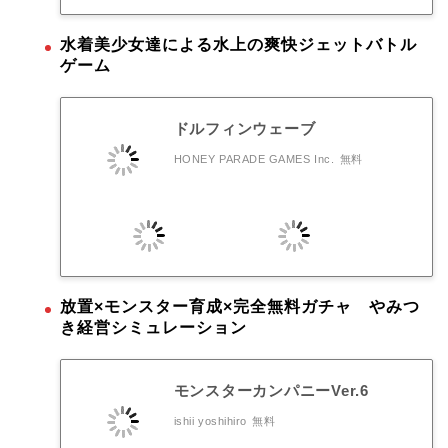
水着美少女達による水上の爽快ジェットバトル
ゲーム
ドルフィンウェーブ
HONEY PARADE GAMES Inc.
無料
放置×モンスター育成×完全無料ガチャ やみつ
き経営シミュレーション
モンスターカンパニーVer.6
ishii yoshihiro
無料