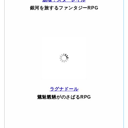
銀河を旅するファンタジーRPG
ラグナドール
魑魅魍魎がのさばるRPG