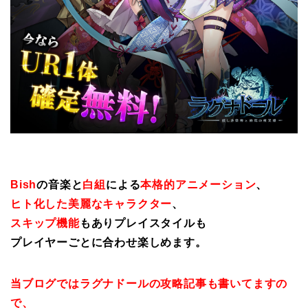
Bish
の音楽と
白組
による
本格的アニメーション
、
ヒト化した美麗なキャラクター
、
スキップ機能
もありプレイスタイルも
プレイヤーごとに合わせ楽しめます。
当ブログではラグナドールの攻略記事も書いてますの
で、