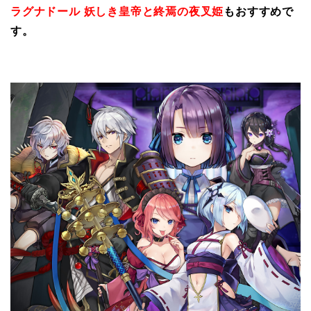
ラグナドール 妖しき皇帝と終焉の夜叉姫
もおすすめで
す。