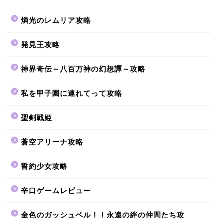
燐光のレムリア攻略
発見王攻略
神界奇伝～八百万神の幻想譚～攻略
私を甲子園に連れてって攻略
聖剣戦姫
蒼空アリーナ攻略
誓約少女攻略
辛口ゲームレビュー
金色のガッシュベル！！永遠の絆の仲間たち攻