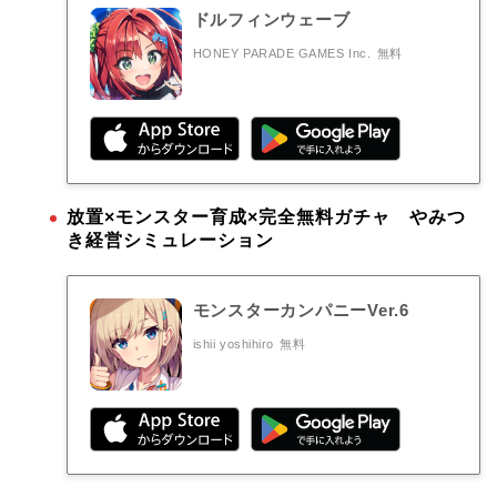
ドルフィンウェーブ
HONEY PARADE GAMES Inc.
無料
放置×モンスター育成×完全無料ガチャ やみつ
き経営シミュレーション
モンスターカンパニーVer.6
ishii yoshihiro
無料