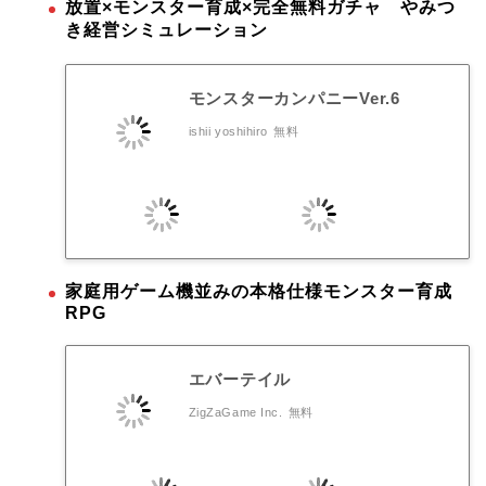
放置×モンスター育成×完全無料ガチャ やみつ
き経営シミュレーション
モンスターカンパニーVer.6
ishii yoshihiro
無料
家庭用ゲーム機並みの本格仕様モンスター育成
RPG
エバーテイル
ZigZaGame Inc.
無料