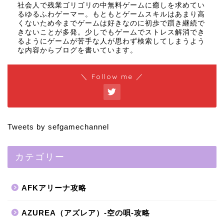
社会人で残業ゴリゴリの中無料ゲームに癒しを求めてい
るゆるふわゲーマー。もともとゲームスキルはあまり高
くないため今までゲームは好きなのに初歩で躓き継続で
きないことが多発。少しでもゲームでストレス解消でき
るようにゲームが苦手な人が思わず検索してしまうよう
な内容からブログを書いています。
＼ Follow me ／
Tweets by sefgamechannel
カテゴリー
AFKアリーナ攻略
AZUREA（アズレア）-空の唄-攻略