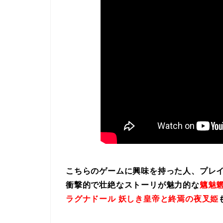
こちらのゲームに興味を持った人、プレ
衝撃的で壮絶なストーリが魅力的な
魑魅魍
ラグナドール 妖しき皇帝と終焉の夜叉姫