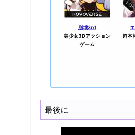
崩壊3rd
美少女3Dアクション
超本
ゲーム
最後に