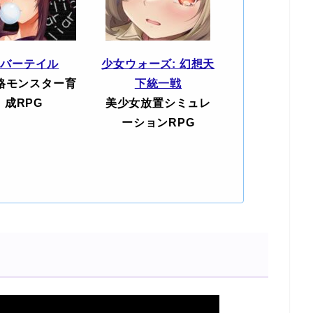
エバーテイル
少女ウォーズ: 幻想天
格モンスター育
下統一戦
成RPG
美少女放置シミュレ
ーションRPG