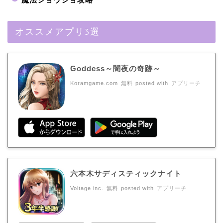
オススメアプリ3選
Goddess～闇夜の奇跡～
Koramgame.com
無料
posted with
アプリーチ
六本木サディスティックナイト
Voltage inc.
無料
posted with
アプリーチ