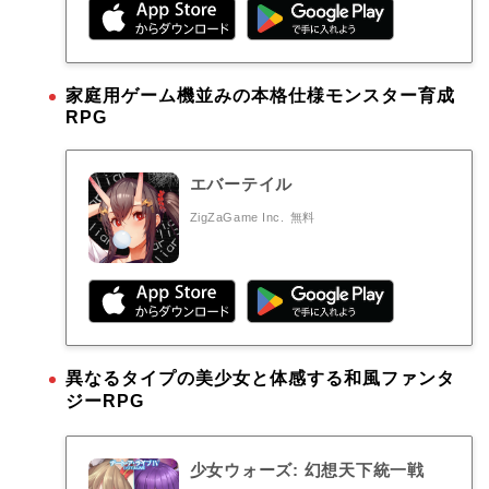
家庭用ゲーム機並みの本格仕様モンスター育成
RPG
エバーテイル
ZigZaGame Inc.
無料
異なるタイプの美少女と体感する和風ファンタ
ジーRPG
少女ウォーズ: 幻想天下統一戦