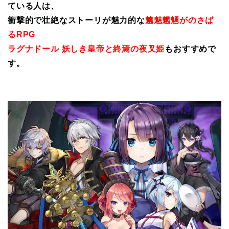
ている人は、
衝撃的で壮絶なストーリが魅力的な
魑魅魍魎がのさば
るRPG
ラグナドール 妖しき皇帝と終焉の夜叉姫
もおすすめで
す。