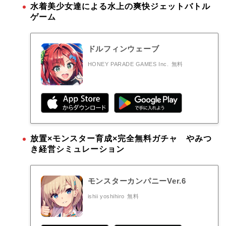
水着美少女達による水上の爽快ジェットバトル
ゲーム
ドルフィンウェーブ
HONEY PARADE GAMES Inc.
無料
放置×モンスター育成×完全無料ガチャ やみつ
き経営シミュレーション
モンスターカンパニーVer.6
ishii yoshihiro
無料