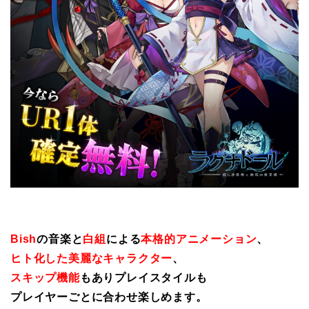
Bish
の音楽と
白組
による
本格的アニメーション
、
ヒト化した美麗なキャラクター
、
スキップ機能
もありプレイスタイルも
プレイヤーごとに合わせ楽しめます。